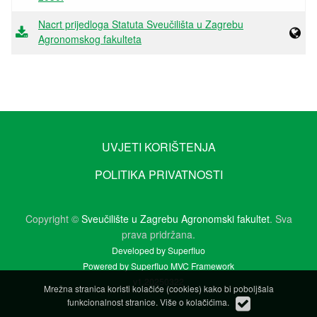
Nacrt prijedloga Statuta Sveučilišta u Zagrebu
Agronomskog fakulteta
UVJETI KORIŠTENJA
POLITIKA PRIVATNOSTI
Copyright ©
Sveučilište u Zagrebu Agronomski fakultet
. Sva
prava pridržana.
Developed by Superfluo
Powered by Superfluo MVC Framework
v1.20250322
Mrežna stranica koristi kolačiće (cookies) kako bi poboljšala
funkcionalnost stranice.
Više o kolačićima
.