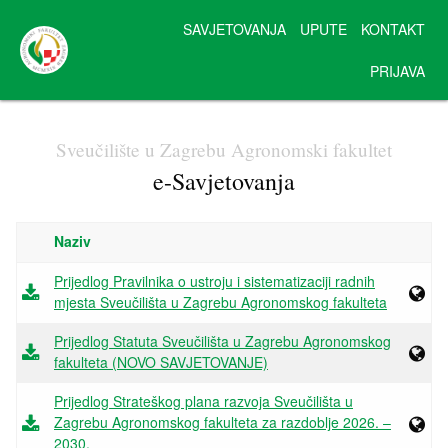
SAVJETOVANJA
UPUTE
KONTAKT
PRIJAVA
Sveučilište u Zagrebu Agronomski fakultet
e-Savjetovanja
Naziv
Prijedlog Pravilnika o ustroju i sistematizaciji radnih
mjesta Sveučilišta u Zagrebu Agronomskog fakulteta
Prijedlog Statuta Sveučilišta u Zagrebu Agronomskog
fakulteta (NOVO SAVJETOVANJE)
Prijedlog Strateškog plana razvoja Sveučilišta u
Zagrebu Agronomskog fakulteta za razdoblje 2026. –
2030.