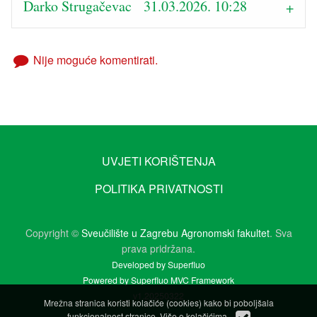
Darko Strugačevac 31.03.2026. 10:28
Nije moguće komentirati.
UVJETI KORIŠTENJA
POLITIKA PRIVATNOSTI
Copyright ©
Sveučilište u Zagrebu Agronomski fakultet
. Sva
prava pridržana.
Developed by Superfluo
Powered by Superfluo MVC Framework
v1.20250322
Mrežna stranica koristi kolačiće (cookies) kako bi poboljšala
funkcionalnost stranice.
Više o kolačićima
.