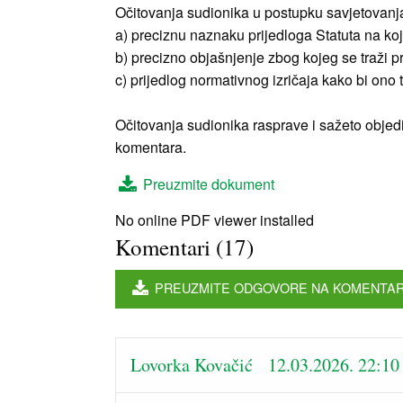
Očitovanja sudionika u postupku savjetovanja 
a) preciznu naznaku prijedloga Statuta na koj
b) precizno objašnjenje zbog kojeg se traži p
c) prijedlog normativnog izričaja kako bi ono
Očitovanja sudionika rasprave i sažeto objedi
komentara.
Preuzmite dokument
No online PDF viewer installed
Komentari (17)
PREUZMITE ODGOVORE NA KOMENTA
Lovorka Kovačić 12.03.2026. 22:10