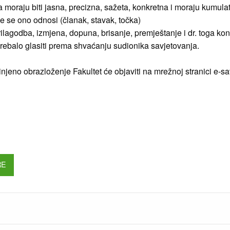
moraju biti jasna, precizna, sažeta, konkretna i moraju kumulat
e se ono odnosi (članak, stavak, točka)
rilagodba, izmjena, dopuna, brisanje, premještanje i dr. toga ko
 trebalo glasiti prema shvaćanju sudionika savjetovanja.
njeno obrazloženje Fakultet će objaviti na mrežnoj stranici e-s
RE