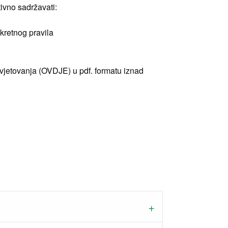
ivno sadržavati:
nkretnog pravila
avjetovanja (OVDJE) u pdf. formatu iznad