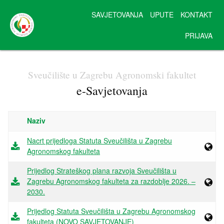
SAVJETOVANJA
UPUTE
KONTAKT
PRIJAVA
Sveučilište u Zagrebu Agronomski fakultet
e-Savjetovanja
Naziv
Nacrt prijedloga Statuta Sveučilišta u Zagrebu
Agronomskog fakulteta
Prijedlog Strateškog plana razvoja Sveučilišta u
Zagrebu Agronomskog fakulteta za razdoblje 2026. –
2030.
Prijedlog Statuta Sveučilišta u Zagrebu Agronomskog
fakulteta (NOVO SAVJETOVANJE)