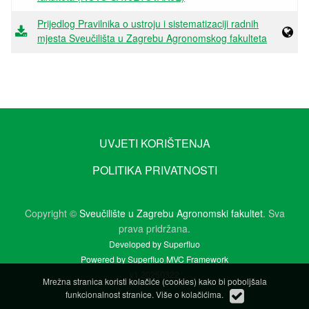
Prijedlog Pravilnika o ustroju i sistematizaciji radnih
mjesta Sveučilišta u Zagrebu Agronomskog fakulteta
UVJETI KORIŠTENJA
POLITIKA PRIVATNOSTI
Copyright ©
Sveučilište u Zagrebu Agronomski fakultet
. Sva
prava pridržana.
Developed by Superfluo
Powered by Superfluo MVC Framework
v1.20250322
Mrežna stranica koristi kolačiće (cookies) kako bi poboljšala
funkcionalnost stranice.
Više o kolačićima
.